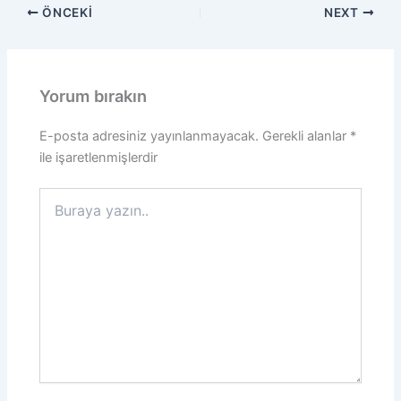
ÖNCEKI
NEXT
Yorum bırakın
E-posta adresiniz yayınlanmayacak.
Gerekli alanlar
*
ile işaretlenmişlerdir
Buraya
yazın..