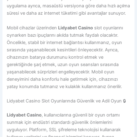
uygulama ayrıca, masaüstü versiyona göre daha hızlı açılma
süresi ve daha az internet tüketimi gibi avantajlar sunuyor.
Mobil cihazlar üzerinden
Lidyabet Casino
slot oyunlarını
oynarken bazı ipuçlarını akılda tutmak faydalı olacaktır.
Öncelikle, stabil bir internet bağlantısı kullanmanız, oyun
sırasında yaşanabilecek kesintileri önleyecektir. Ayrıca,
cihazınızın batarya durumunu kontrol etmek ve
gerektiğinde şarj etmek, uzun oyun seansları sırasında
yaşanabilecek sürprizleri engelleyecektir. Mobil oyun
deneyimini daha konforlu hale getirmek için, cihazınızı
yatay konumda tutmanız ve kulaklık kullanmanız önerilir.
Lidyabet Casino Slot Oyunlarında Güvenlik ve Adil Oyun 🔒
Lidyabet Casino
, kullanıcılarına güvenli bir oyun ortamı
sunmak için endüstri standardı güvenlik önlemlerini
uyguluyor. Platform, SSL şifreleme teknolojisi kullanarak
kullanıcı verilerini ve finansal işlemleri koruyor. Ayrıca,