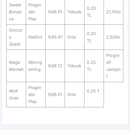
Sweet
Pragm
0.20
Bonan
atic
%96.51
Yüksek
21,100x
TL
za
Play
Gonzo’
0.20
s
NetEnt
%95.97
Orta
2,500x
TL
Quest
Progre
Mega
Microg
0.25
sif
%88.12
Yüksek
Moolah
aming
TL
Jackpo
t
Pragm
Wolf
0.25 T
atic
%96.01
Orta
Gold
Play