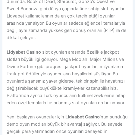
durumda. Book of Dead, Starburst, Gonzo’s Quest ve
Sweet Bonanza gibi dünya çapında üne sahip slot oyunları,
Lidyabet kullanıcılarının da en çok tercih ettiği oyunlar
arasında yer alıyor. Bu oyunlar sadece eğlenceli temalarıyla
değil, aynı zamanda yüksek geri dönüş oranları (RTP) ile de
dikkat çekiyor.
Lidyabet Casino
slot oyunları arasında özellikle jackpot
slotları büyük ilgi görüyor. Mega Moolah, Major Millions ve
Divine Fortune gibi progresif jackpot oyunları, milyonlarca
liralık pot ödülleriyle oyuncuların hayallerini süslüyor. Bu
oyunlarda şansınız yaver giderse, tek bir spin ile hayatınızı
değiştirebilecek büyüklükte ikramiyeler kazanabilirsiniz.
Platformda ayrıca Türk oyuncuların kültürel zevklerine hitap
eden özel temalarla tasarlanmış slot oyunları da bulunuyor.
Yeni başlayan oyuncular için
Lidyabet Casino
‘nun sunduğu
demo oyun modları büyük bir avantaj sağlıyor. Bu sayede
gerçek para yatırmadan önce oyunları deneyebilir,