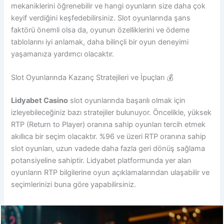
mekaniklerini öğrenebilir ve hangi oyunların size daha çok
keyif verdiğini keşfedebilirsiniz. Slot oyunlarında şans
faktörü önemli olsa da, oyunun özelliklerini ve ödeme
tablolarını iyi anlamak, daha bilinçli bir oyun deneyimi
yaşamanıza yardımcı olacaktır.
Slot Oyunlarında Kazanç Stratejileri ve İpuçları 💰
Lidyabet Casino
slot oyunlarında başarılı olmak için
izleyebileceğiniz bazı stratejiler bulunuyor. Öncelikle, yüksek
RTP (Return to Player) oranına sahip oyunları tercih etmek
akıllıca bir seçim olacaktır. %96 ve üzeri RTP oranına sahip
slot oyunları, uzun vadede daha fazla geri dönüş sağlama
potansiyeline sahiptir. Lidyabet platformunda yer alan
oyunların RTP bilgilerine oyun açıklamalarından ulaşabilir ve
seçimlerinizi buna göre yapabilirsiniz.