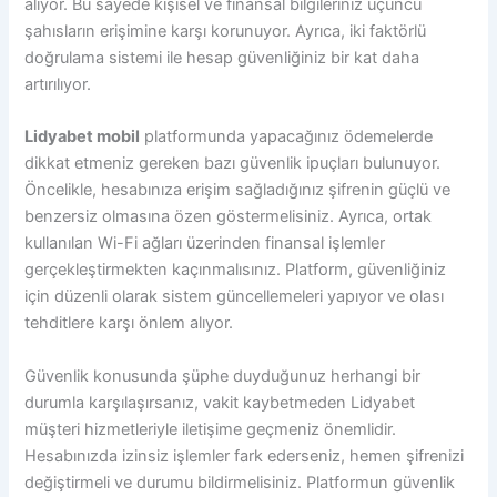
alıyor. Bu sayede kişisel ve finansal bilgileriniz üçüncü
şahısların erişimine karşı korunuyor. Ayrıca, iki faktörlü
doğrulama sistemi ile hesap güvenliğiniz bir kat daha
artırılıyor.
Lidyabet mobil
platformunda yapacağınız ödemelerde
dikkat etmeniz gereken bazı güvenlik ipuçları bulunuyor.
Öncelikle, hesabınıza erişim sağladığınız şifrenin güçlü ve
benzersiz olmasına özen göstermelisiniz. Ayrıca, ortak
kullanılan Wi-Fi ağları üzerinden finansal işlemler
gerçekleştirmekten kaçınmalısınız. Platform, güvenliğiniz
için düzenli olarak sistem güncellemeleri yapıyor ve olası
tehditlere karşı önlem alıyor.
Güvenlik konusunda şüphe duyduğunuz herhangi bir
durumla karşılaşırsanız, vakit kaybetmeden Lidyabet
müşteri hizmetleriyle iletişime geçmeniz önemlidir.
Hesabınızda izinsiz işlemler fark ederseniz, hemen şifrenizi
değiştirmeli ve durumu bildirmelisiniz. Platformun güvenlik