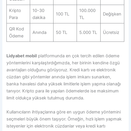
Kripto
10-30
100.000
100 TL
Değişken
Para
dakika
TL
QR Kod
Anında
50 TL
5.000 TL
Ücretsiz
Ödeme
Lidyabet mobil
platformunda en çok tercih edilen ödeme
yöntemlerini karşılaştırdığımızda, her birinin kendine özgü
avantajları olduğunu görüyoruz. Kredi kartı ve elektronik
cüzdan gibi yöntemler anında işlem imkanı sunarken,
banka havalesi daha yüksek limitlerle işlem yapma olanağı
tanıyor. Kripto para ile yapılan ödemelerde ise maksimum
limit oldukça yüksek tutulmuş durumda.
Kullanıcıların ihtiyaçlarına göre en uygun ödeme yöntemini
seçmeleri büyük önem taşıyor. Örneğin, hızlı işlem yapmak
isteyenler için elektronik cüzdanlar veya kredi kartı