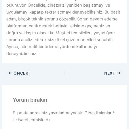
bulunuyor. Öncelikle, cihazınızı yeniden başlatmayı ve
uygulamayı kapatıp tekrar açmayı deneyebilirsiniz. Bu basit
adım, birçok teknik sorunu çözebilir. Sorun devam ederse,
platformun canlı destek hattıyla iletişime geçmeniz en
doğru yaklaşım olacaktır. Müşteri temsilcileri, yaşadığınız
sorunu analiz ederek size özel çözüm önerileri sunabilir.
Ayrıca, alternatif bir ödeme yöntemi kullanmayı
deneyebilirsiniz.
ÖNCEKI
NEXT
Yorum bırakın
E-posta adresiniz yayınlanmayacak.
Gerekli alanlar
*
ile işaretlenmişlerdir