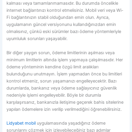
kalması veya tamamlanmamasıdır. Bu durumda öncelikle
internet bağlantınızı kontrol etmelisiniz. Mobil veri veya Wi-
Fi bağlantınızın stabil olduğundan emin olun. Ayrıca,
uygulamanın güncel versiyonunu kullandığınızdan emin
olmalısınız, çünkü eski sürümler bazı ödeme yöntemleriyle
uyumluluk sorunları yaşayabilir.
Bir diğer yaygın sorun, ödeme limitlerinin aşılması veya
minimum limitlerin altında işlem yapmaya çalışılmasıdır. Her
ödeme yönteminin kendine özgü limit aralıkları
bulunduğunu unutmayın. İşlem yapmadan önce bu limitleri
kontrol etmeniz, sorun yaşamanızı engelleyecektir. Bazı
durumlarda, bankanız veya ödeme sağlayıcınız güvenlik
nedeniyle işlemi engelleyebilir. Böyle bir durumla
karşılaşırsanız, bankanızla iletişime geçerek bahis sitelerine
yapılan ödemelere izin verilip verilmediğini öğrenebilirsiniz.
Lidyabet mobil
uygulamasında yaşadığınız ödeme
sorunlarını çözmek için izleyebileceğiniz bazı adımlar