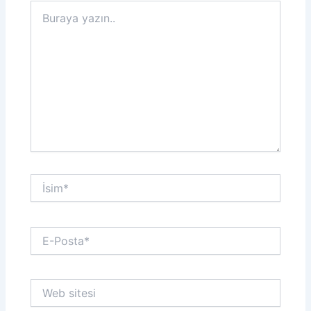
Buraya
yazın..
İsim*
E-
Posta*
Web
sitesi