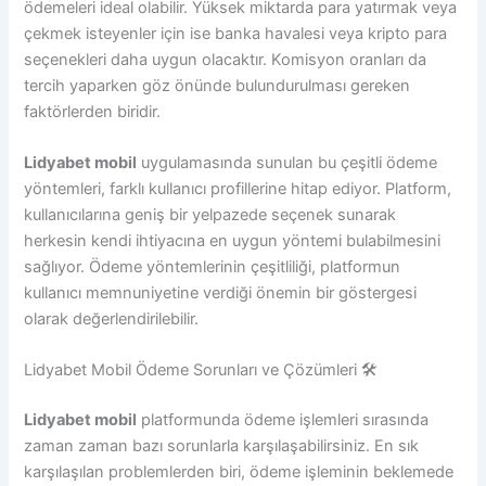
ödemeleri ideal olabilir. Yüksek miktarda para yatırmak veya
çekmek isteyenler için ise banka havalesi veya kripto para
seçenekleri daha uygun olacaktır. Komisyon oranları da
tercih yaparken göz önünde bulundurulması gereken
faktörlerden biridir.
Lidyabet mobil
uygulamasında sunulan bu çeşitli ödeme
yöntemleri, farklı kullanıcı profillerine hitap ediyor. Platform,
kullanıcılarına geniş bir yelpazede seçenek sunarak
herkesin kendi ihtiyacına en uygun yöntemi bulabilmesini
sağlıyor. Ödeme yöntemlerinin çeşitliliği, platformun
kullanıcı memnuniyetine verdiği önemin bir göstergesi
olarak değerlendirilebilir.
Lidyabet Mobil Ödeme Sorunları ve Çözümleri 🛠️
Lidyabet mobil
platformunda ödeme işlemleri sırasında
zaman zaman bazı sorunlarla karşılaşabilirsiniz. En sık
karşılaşılan problemlerden biri, ödeme işleminin beklemede