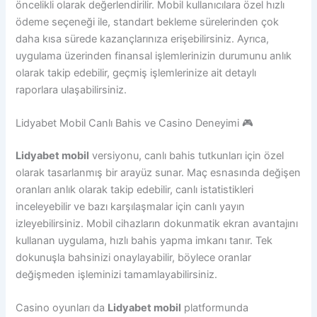
öncelikli olarak değerlendirilir. Mobil kullanıcılara özel hızlı
ödeme seçeneği ile, standart bekleme sürelerinden çok
daha kısa sürede kazançlarınıza erişebilirsiniz. Ayrıca,
uygulama üzerinden finansal işlemlerinizin durumunu anlık
olarak takip edebilir, geçmiş işlemlerinize ait detaylı
raporlara ulaşabilirsiniz.
Lidyabet Mobil Canlı Bahis ve Casino Deneyimi 🎮
Lidyabet mobil
versiyonu, canlı bahis tutkunları için özel
olarak tasarlanmış bir arayüz sunar. Maç esnasında değişen
oranları anlık olarak takip edebilir, canlı istatistikleri
inceleyebilir ve bazı karşılaşmalar için canlı yayın
izleyebilirsiniz. Mobil cihazların dokunmatik ekran avantajını
kullanan uygulama, hızlı bahis yapma imkanı tanır. Tek
dokunuşla bahsinizi onaylayabilir, böylece oranlar
değişmeden işleminizi tamamlayabilirsiniz.
Casino oyunları da
Lidyabet mobil
platformunda