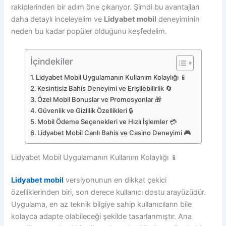
rakiplerinden bir adım öne çıkarıyor. Şimdi bu avantajları
daha detaylı inceleyelim ve
Lidyabet mobil
deneyiminin
neden bu kadar popüler olduğunu keşfedelim.
İçindekiler
Lidyabet Mobil Uygulamanın Kullanım Kolaylığı 📱
Kesintisiz Bahis Deneyimi ve Erişilebilirlik 🔄
Özel Mobil Bonuslar ve Promosyonlar 🎁
Güvenlik ve Gizlilik Özellikleri 🔒
Mobil Ödeme Seçenekleri ve Hızlı İşlemler 💳
Lidyabet Mobil Canlı Bahis ve Casino Deneyimi 🎮
Lidyabet Mobil Uygulamanın Kullanım Kolaylığı 📱
Lidyabet mobil
versiyonunun en dikkat çekici
özelliklerinden biri, son derece kullanıcı dostu arayüzüdür.
Uygulama, en az teknik bilgiye sahip kullanıcıların bile
kolayca adapte olabileceği şekilde tasarlanmıştır. Ana