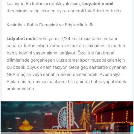
kalmıyor. Bu kullanıcı odaklı yaklaşım,
Lidyabet mobil
deneyimini rakiplerinden ayıran önemli faktörlerden biridir.
Kesintisiz Bahis Deneyimi ve Erişilebilirlik 🔄
Lidyabet mobil
versiyonu, 7/24 kesintisiz bahis imkanı
sunarak kullanıcıların zaman ve mekan sınırlaması olmadan
bahis keyfini yaşamalarını sağlıyor. Özellikle farklı saat
dilimlerinde gerçekleşen uluslararası spor müsabakaları için
bu özellik büyük önem taşıyor. Gece geç saatlerde oynanan
NBA maçları veya sabahın erken saatlerindeki Avustralya
Açık tenis turnuvası maçlarına bile anında bahis yapabilmek
artık mümkün.