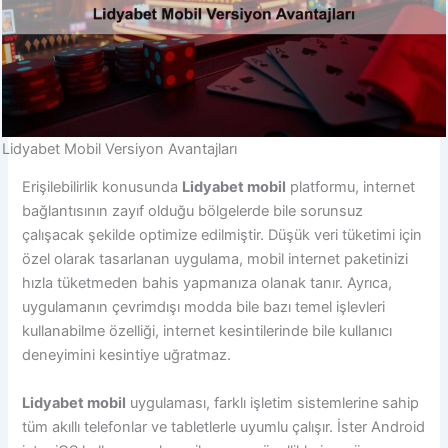
Lidyabet Mobil Versiyon Avantajları
Erişilebilirlik konusunda
Lidyabet mobil
platformu, internet
bağlantısının zayıf olduğu bölgelerde bile sorunsuz
çalışacak şekilde optimize edilmiştir. Düşük veri tüketimi için
özel olarak tasarlanan uygulama, mobil internet paketinizi
hızla tüketmeden bahis yapmanıza olanak tanır. Ayrıca,
uygulamanın çevrimdışı modda bile bazı temel işlevleri
kullanabilme özelliği, internet kesintilerinde bile kullanıcı
deneyimini kesintiye uğratmaz.
Lidyabet mobil
uygulaması, farklı işletim sistemlerine sahip
tüm akıllı telefonlar ve tabletlerle uyumlu çalışır. İster Android